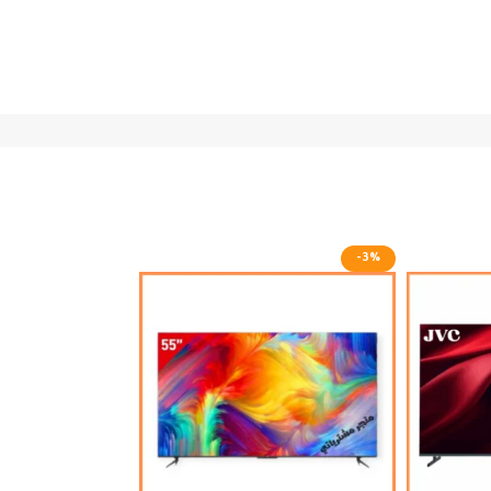
-2%
-3%