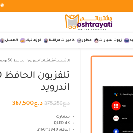
🤩 
ه
زيوت سيارات
عطور
كاميرات مراقبة
كوزماتيك
العسل
الرئيسية
شاشات
تلفزيون الحافظ 50 بوصة سمارت اندرويد
اندرويد
د.ع
367,500
د.ع
375,250
سمارت
QLED 4K
الدقة: 3840 * 2160