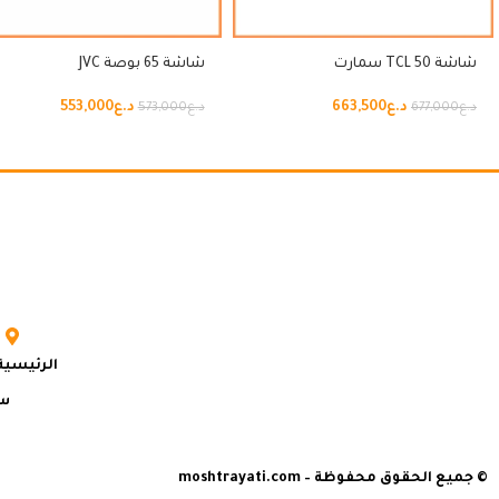
شاشة 50 TCL سمارت
شاشة 65 بوصة JVC
د.ع
663,500
د.ع
553,000
د.ع
677,000
د.ع
573,000
الرئيسية
سي
© جميع الحقوق محفوظة – moshtrayati.com