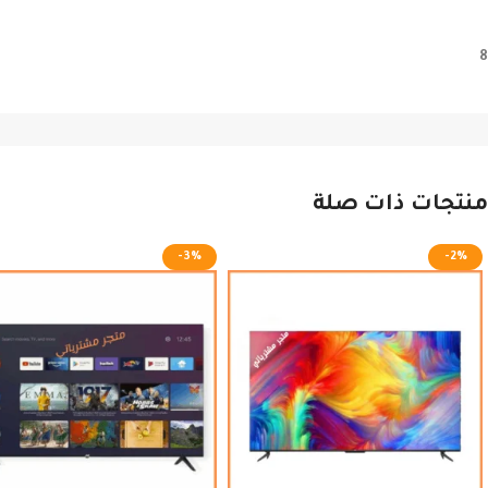
8
منتجات ذات صلة
-3%
-2%