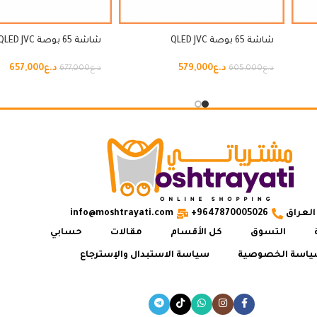
شاشة 65 بوصة QLED JVC
شاشة 65 بوصة QLED JVC
د.ع
579,000
د.ع
657,000
د.ع
605,000
د.ع
677,000
العراق
9647870005026+
info@moshtrayati.com
التسوق
كل الأقسام
مقالات
حسابي
اسة الخصوصية
سياسة الاستبدال والإسترجاع