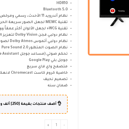
HDR10
Bluetooth 5.0
نظام أندرويد 11 الأحدث، رسمي ومرخص من جوجل
تقنية MEMC لجعل الصور سريعة الحركة أكثر وضوحاً وبدون تشويش أو اهتزاز
تقنية WCG+ لجعل الألوان أكثر عمقاً وواقعية
نظام دولبي فجن Dolby Vision لتعزيز الألوان
نظام دولبي أتموس Dolby Atmos لصوت مجسم ثلاثي الأبعاد
نظام الصوت المتطور Pure Sound 2.0
تحكم صوتي (مساعد جوجل Google Assistant)
جوجل بلي Google Play
متصفح واي فاي سريع
خاصية كروم كاست Chromecast لانعكاس الموبايل على الشاشة
تصميم نحيف
ضمان سنه
👌 أضف منتجات بقيمة [250] ألف و أكثر وإستفد من شحن مجاني لطلبك😍