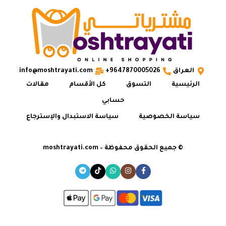
العراق
9647870005026+
info@moshtrayati.com
الرئيسية
التسوق
كل الأقسام
مقالات
حسابي
سياسة الخصوصية
سياسة الاستبدال والإسترجاع
© جميع الحقوق محفوظة – moshtrayati.com