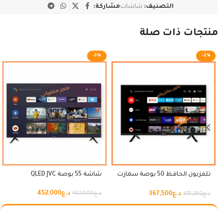
التصنيف:
شاشات
مشاركة:
منتجات ذات صلة
-3%
-2%
تلفزيون الحافظ 50 بوصة سمارت
شاشة 55 بوصة QLED JVC
اندرويد
د.ع
452,000
د.ع
367,500
د.ع
467,000
د.ع
375,250