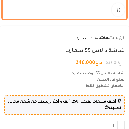
Click to enlarge
الرئيسية
شاشات
شاشة دالاس 55 سمارت
د.ع
348,000
د.ع
363,000
شاشة دالاس 55 بوصه سمارت
صنع في الصين
الضمان تشغيل فقط
👌 أضف منتجات بقيمة [250] ألف و أكثر وإستفد من شحن مجاني
لطلبك😍