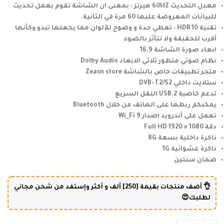
معدل التحديث 60HZ هيرتز : بمعنى ان الشاشة تقوم بعمل تحديث
للبيانات المعروضة عليها 60 مرة في الثانية.
تقنية HDR 10 : تعطي حدة و وضوح للألوان مما يجعلها تبدو وكأنها
أقرب للحقيقة ولا تتأثر بالضوء
ابعاد صورة الشاشة 16.9
نظام صوتي متطور ثلاثي الابعاد Dolby Audio
متجر تطبيقات خاص بالشاشة Zeasn store
ستلايت داخلي DVB-T2/S2
تدعم خاصية USB.2 النقل السريع
يمكنكم ربطها على الهاتف من خلال Bluetooth
تعمل على أندرويد اصدار 9 Wi_Fi
دقة 1080 × 1920 Full HD
ذاكرة داخلية بسعة 8G
ذاكرة عشوائية 1G
ضمان سنتين
👌 أضف منتجات بقيمة [250] ألف و أكثر وإستفد من شحن مجاني
لطلبك😍