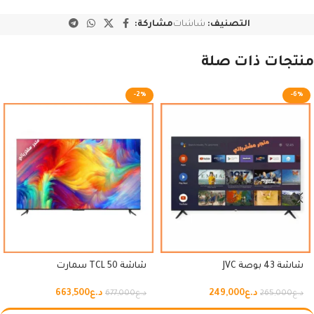
التصنيف:
شاشات
مشاركة:
منتجات ذات صلة
-2%
-6%
شاشة 43 بوصة JVC
شاشة 50 TCL سمارت
د.ع
249,000
د.ع
663,500
د.ع
265,000
د.ع
677,000