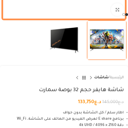
Click to enlarge
الرئيسية
شاشات
شاشة هايفر حجم 32 بوصة سمارت
د.ع
133,750
د.ع
145,000
اطار سلم / كل الشاشة بدون حواف
برنامج E share لعرض الفيديو من الهاتف على الشاشة. Wi_Fi
دقة 2160 × 4096 / 4k UHD