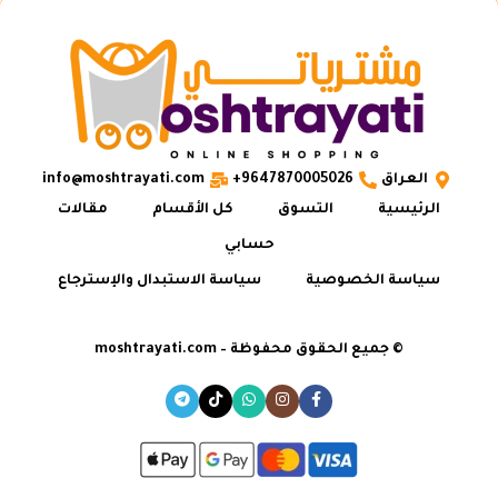
العراق
9647870005026+
info@moshtrayati.com
الرئيسية
التسوق
كل الأقسام
مقالات
حسابي
سياسة الخصوصية
سياسة الاستبدال والإسترجاع
© جميع الحقوق محفوظة – moshtrayati.com