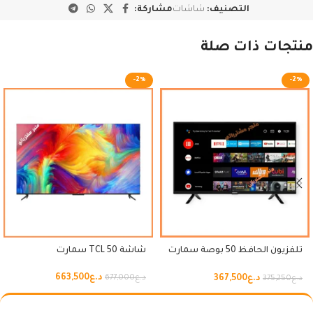
التصنيف:
شاشات
مشاركة:
منتجات ذات صلة
-2%
-2%
تلفزيون الحافظ 50 بوصة سمارت
شاشة 50 TCL سمارت
اندرويد
د.ع
663,500
د.ع
367,500
د.ع
677,000
د.ع
375,250