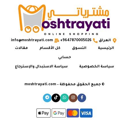
العراق
9647870005026+
info@moshtrayati.com
الرئيسية
التسوق
كل الأقسام
مقالات
حسابي
سياسة الخصوصية
سياسة الاستبدال والإسترجاع
© جميع الحقوق محفوظة – moshtrayati.com