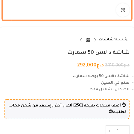
Click to enlarge
الرئيسية
شاشات
شاشة دالاس 50 سمارت
د.ع
292,000
د.ع
3,110,000
شاشة دالاس 50 بوصه سمارت
صنع في الصين
الضمان تشغيل فقط
👌 أضف منتجات بقيمة [250] ألف و أكثر وإستفد من شحن مجاني
لطلبك😍