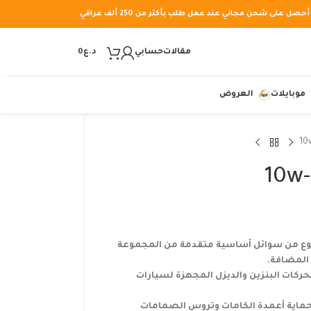
أحصل على شحن مجاني عند عمل طلب بأكثر من 250 ألف عراقي
مقالات
حسابي
د.ع
0
موبايلات
العروض
ي مصنوع من سوائل أساسية متقدمة من المجموعة
د المضافة.
ركات البنزين والديزل المجهزة لسيارات
Multivis CST SS 10W- على حماية أعمدة الكامات وتروس الصمامات