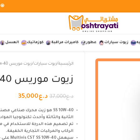
🤩 
ه
زيوت سيارات
عطور
كاميرات مراقبة
كوزماتيك
العسل
الرئيسية
زيوت سيارات
زيوت موريس 10w-40
زيوت موريس 10w-40
د.ع
35,000
د.ع
37,000
SS 10W-40 هو زيت محرك صناع
الثانية والثالثة وأحدث تكنولوجيا الموا
تم تصميم هذه الدرجة للاستخدام في مح
الركاب والمركبات التجارية الخفيفة.
سيعمل 40