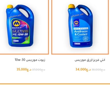
انتي فريز ازرق موريس
زيوت موريس 10w-30
د.ع
34,000
د.ع
35,000
د.ع
36,000
د.ع
37,000