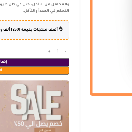
والمحامل من التآكل، حتى في ظل ظروف 
التحكم في الصدأ والتآكل.
👌 أضف منتجات بقيمة [250] ألف و أكثر وإستفد من شحن مجاني لطلبك😍
إضاف
ا