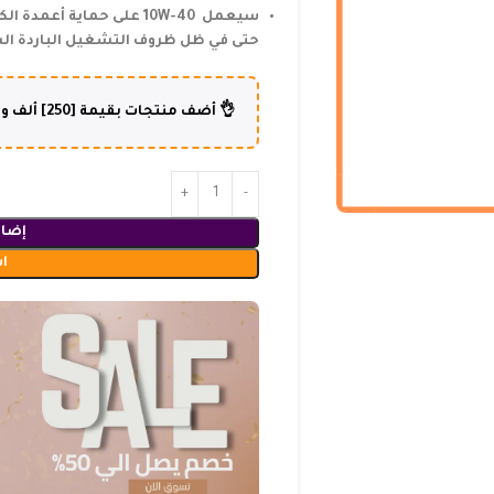
سيعمل 10W-40 على حماية 
حتى في ظل ظروف التشغيل الباردة الشد
👌 أضف منتجات بقيمة [250] ألف و أكثر وإستفد من شحن مجاني لطلبك😍
إضاف
ا