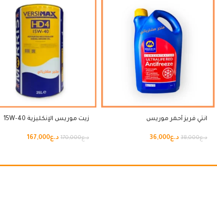
انتي فريز أحمر موريس
زيت موريس الإنكليزية 15W-40
د.ع
36,000
د.ع
167,000
د.ع
38,000
د.ع
170,000