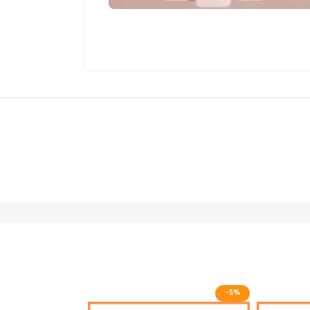
-4%
-5%