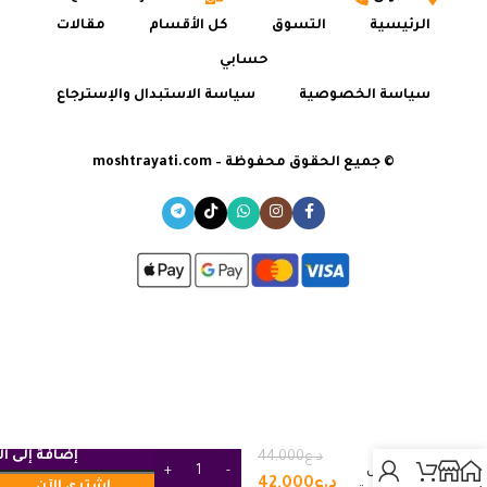
الرئيسية
التسوق
كل الأقسام
مقالات
حسابي
سياسة الخصوصية
سياسة الاستبدال والإسترجاع
© جميع الحقوق محفوظة – moshtrayati.com
زيوت
إضافة إلى ا
د.ع
44,000
موريس
د.ع
42,000