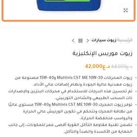
Click to enlarge
الرئيسية
زيوت سيارات
زيوت موريس الإنكليزية
د.ع
42,000
د.ع
44,000
زيوت المحركات Multivis CST ME 10W-30 و15W-40 مصنوعة من
زيوت معدنية عالية الجودة ونظام إضافات عالي الأداء.
تم تحسين هذه الدرجات للاستخدام في محركات البنزين والإصدارات
ذات السحب الطبيعي والشاحن التوربيني.
توفر زيوت المحرك Multivis CST ME 10W-30 و15W-40 مستوى عاليًا
من نظافة المحرك وتتحكم في تكوين الورنيش عالي الحرارة
والرواسب منخفضة الحرارة.
تضمن تقنية مقاومة التآكل القوية أقصى عمر للمكونات، إلى جانب
الحماية من الأكسدة والصدأ والتآكل.