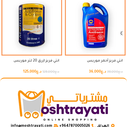
انتي فريز أحمر موريس
انتي فريز ازرق 20 لتر موريس
د.ع
36,000
د.ع
125,000
د.ع
38,000
د.ع
128,000
العراق
9647870005026+
info@moshtrayati.com