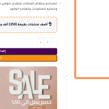
لصناعه ونظام اضافات متقدم لتوفير م
وحمايه المكونات وكفاءه الوقود
👌 أضف منتجات بقيمة [250] ألف و أكثر وإستفد من شحن مجاني لطلبك😍
إضاف
ا