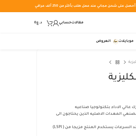
أحصل على شحن مجاني عند عمل طلب بأكثر من 250 ألف عراقي
مقالات
حسابي
د.ع
0
موبايلات
العروض
يزية
ليزية
مصنعي المعدات الاصليه الذين يحتاجون الى
يوفر الحمايه ضد الاشتعال المسبق عند السرعات يستخدم المنتج مزيجا من ( LSPI)