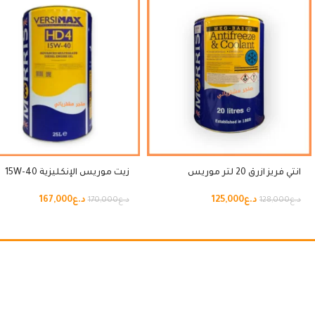
انتي فريز ازرق 20 لتر موريس
زيت موريس الإنكليزية 15W-40
د.ع
125,000
د.ع
167,000
د.ع
128,000
د.ع
170,000