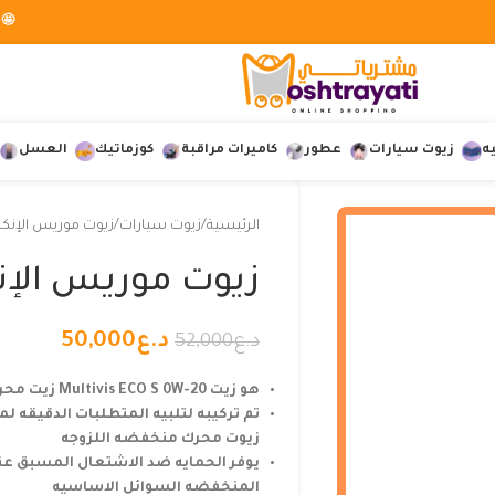
🤩 
ه
زيوت سيارات
عطور
كاميرات مراقبة
كوزماتيك
العسل
الرئيسية
زيوت سيارات
زيوت موريس الإنكل
زيوت موريس الإنك
د.ع
50,000
د.ع
52,000
هو زيت Multivis ECO S 0W-20 زيت محرك عالي الاداء بتكنولوجيا صناعيه
تم تركيبه لتلبيه المتطلبات الدقيقه ل
زيوت محرك منخفضه اللزوجه
المنخفضه السوائل الاساسيه