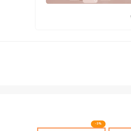
-4%
-3%