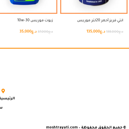
انتي فريز أحمر 20لتر موريس
زيوت موريس 10w-30
د.ع
135,000
د.ع
35,000
د.ع
138,000
د.ع
37,000
الرئيسية
سي
© جميع الحقوق محفوظة – moshtrayati.com