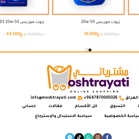
زيوت موريس 20w-50
زيوت موريس HD3 20w-50
د.ع
35,000
د.ع
44,000
د.ع
37,000
د.ع
46,000
العراق
9647870005026+
info@moshtrayati.com
التسوق
كل الأقسام
مقالات
حسابي
اسة الخصوصية
سياسة الاستبدال والإسترجاع