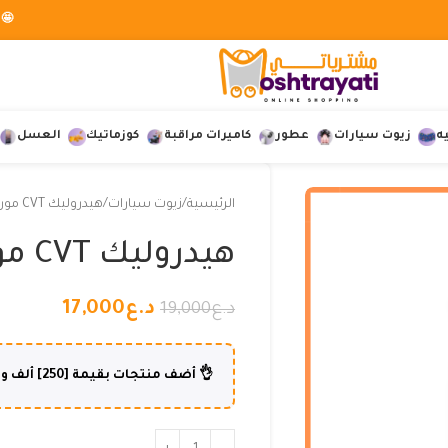
🤩 
ه
زيوت سيارات
عطور
كاميرات مراقبة
كوزماتيك
العسل
الرئيسية
زيوت سيارات
هيدروليك CVT موريس
هيدروليك CVT موريس
د.ع
17,000
د.ع
19,000
👌 أضف منتجات بقيمة [250] ألف و أكثر وإستفد من شحن مجاني لطلبك😍