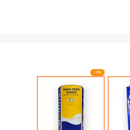
-4%
-3%