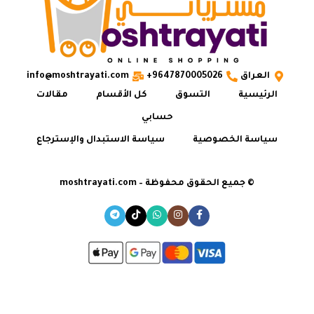
العراق
9647870005026+
info@moshtrayati.com
الرئيسية
التسوق
كل الأقسام
مقالات
حسابي
سياسة الخصوصية
سياسة الاستبدال والإسترجاع
© جميع الحقوق محفوظة – moshtrayati.com