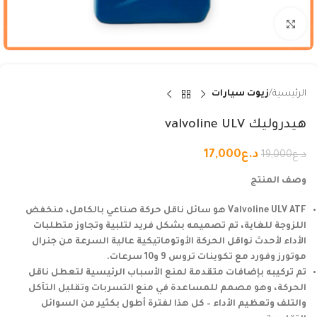
Click to enlarge
الرئيسية
زيوت سيارات
هيدروليك valvoline ULV
د.ع
17,000
د.ع
19,000
وصف المنتج
Valvoline ULV ATF هو سائل ناقل حركة صناعي بالكامل، منخفض
اللزوجة للغاية، تم تصميمه بشكل فريد لتلبية وتجاوز متطلبات
الأداء لأحدث نواقل الحركة الأوتوماتيكية عالية السرعة من جنرال
موتورز وفورد مع تكوينات تروس 9 و10 سرعات.
تم تركيبه بإضافات متقدمة لمنع الأسباب الرئيسية لتعطل ناقل
الحركة، وهو مصمم للمساعدة في منع التسربات وتقليل التآكل
والتلف وتعظيم الأداء – كل هذا لفترة أطول بكثير من السوائل