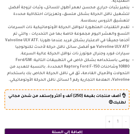
التقليدية.
يتميز بثبات حراري محسن لعمر أطول للسائل، وثبات لزوجة أفضل
لتشغيل ناقل الحركة بشكل متسق، وتعزيزات احتكاكية محددة
لتعشيق التروس بسلاسة.
تقدم التقنيات المتطورة لنواقل الحركة الأوتوماتيكية ذات السرعات
التسع والعشر اليوم مجموعة خاصة بها من التحديات – والتي تم
أخذها جميعًا في الاعتبار بشكل فريد عندما طورنا Valvoline ULV ATF.
Valvoline ULV ATF هو أفضل سائل ناقل حركة لأحدث تكنولوجيا
سيارات فورد وجنرال موتورز ذات نواقل الحركة عالية السرعة.
يوصى باستخدامه بشكل خاص في التطبيقات التالية: Ford/GM
10R80 وشاحنات Ford F-150 وRaptor المحددة. بالنسبة للعديد من
التحولات والأميال القادمة، ثق في ناقل الحركة الخاص بك باستخدام
Valvoline، العلامة التجارية رقم 1 لسائل ناقل الحركة الأوتوماتيكي.
👌 أضف منتجات بقيمة [250] ألف و أكثر وإستفد من شحن مجاني
لطلبك😍
إضافة إلى السلة