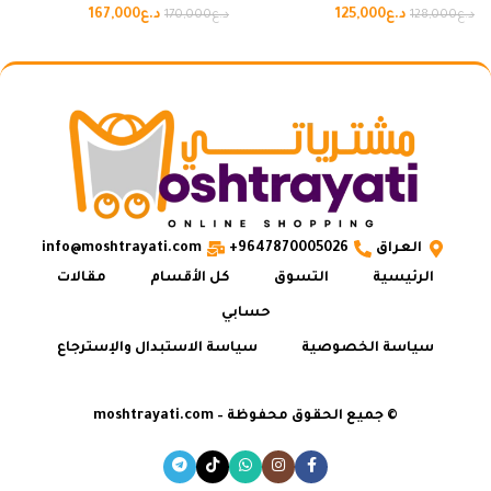
د.ع
125,000
د.ع
167,000
د.ع
128,000
د.ع
170,000
العراق
9647870005026+
info@moshtrayati.com
الرئيسية
التسوق
كل الأقسام
مقالات
حسابي
سياسة الخصوصية
سياسة الاستبدال والإسترجاع
© جميع الحقوق محفوظة – moshtrayati.com