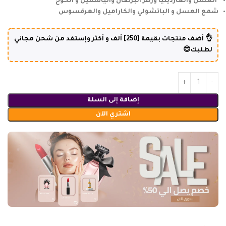
العسل والغاردينيا وزهر البرتقال والياسمين و الخوخ
شمع العسل و الباتشولي والكاراميل والعرقسوس
👌 أضف منتجات بقيمة [250] ألف و أكثر وإستفد من شحن مجاني
لطلبك😍
إضافة إلى السلة
اشتري الآن