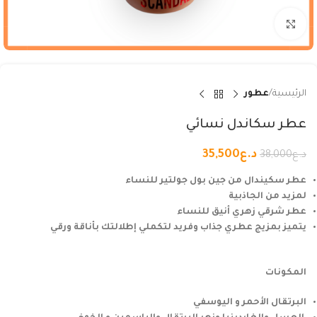
Click to enlarge
الرئيسية
عطور
عطر سكاندل نسائي
د.ع
35,500
د.ع
38,000
عطر سكيندال من جين بول جولتير للنساء
لمزيد من الجاذبية
عطر شرقي زهري أنيق للنساء
يتميز بمزيج عطري جذاب وفريد لتكملي إطلالتك بأناقة ورقي
المكونات
البرتقال الأحمر و اليوسفي