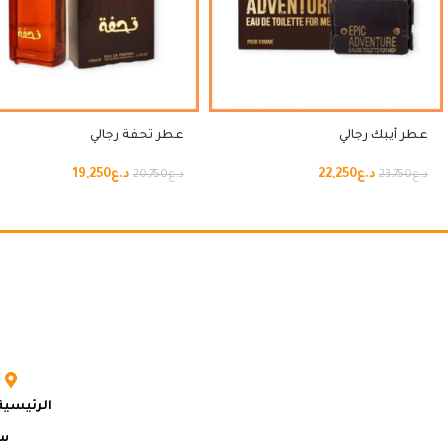
عطر أيبك رجالي
عطر تحفة رجالي
د.ع
22,250
د.ع
19,250
د.ع
23,750
د.ع
20,750
الرئيسية
سي