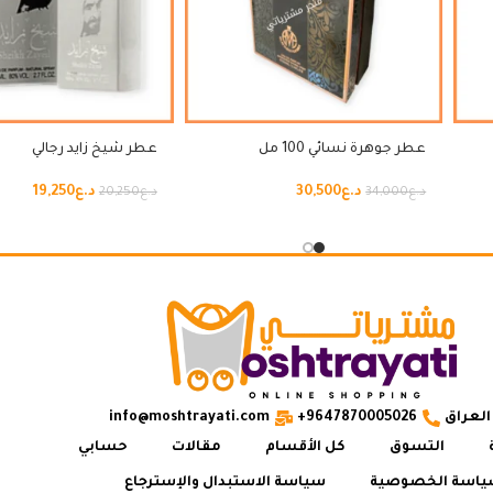
عطر جوهرة نسائي 100 مل
عطر شيخ زايد رجالي
د.ع
30,500
د.ع
19,250
د.ع
34,000
د.ع
20,250
العراق
9647870005026+
info@moshtrayati.com
التسوق
كل الأقسام
مقالات
حسابي
اسة الخصوصية
سياسة الاستبدال والإسترجاع