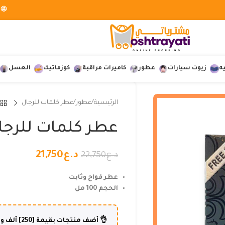
🤩 
ه
زيوت سيارات
عطور
كاميرات مراقبة
كوزماتيك
العسل
الرئيسية
عطور
عطر كلمات للرجال
عطر كلمات للرجا
د.ع
21,750
د.ع
22,750
عطر فواح وثابت
الحجم 100 مل
👌 أضف منتجات بقيمة [250] ألف و أكثر وإستفد من شحن مجاني لطلبك😍