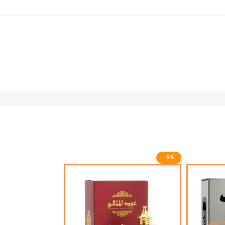
-8%
-5%