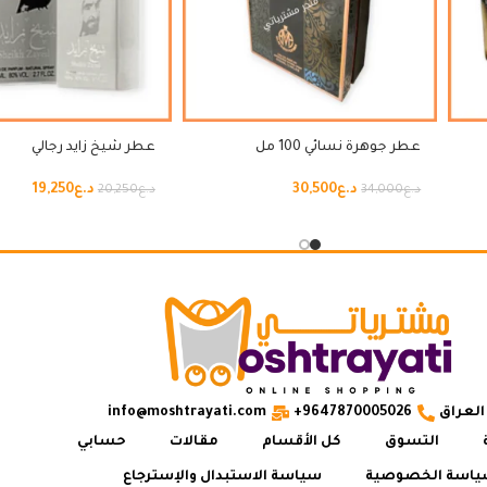
عطر جوهرة نسائي 100 مل
عطر شيخ زايد رجالي
د.ع
30,500
د.ع
19,250
د.ع
34,000
د.ع
20,250
العراق
9647870005026+
info@moshtrayati.com
التسوق
كل الأقسام
مقالات
حسابي
اسة الخصوصية
سياسة الاستبدال والإسترجاع