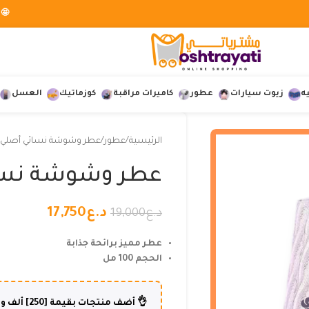
🤩 
ه
زيوت سيارات
عطور
كاميرات مراقبة
كوزماتيك
العسل
الرئيسية
عطور
عطر وشوشة نسائي أصلي
عطر وشوشة نسا
د.ع
17,750
د.ع
19,000
عطر مميز برائحة جذابة
الحجم 100 مل
👌 أضف منتجات بقيمة [250] ألف و أكثر وإستفد من شحن مجاني لطلبك😍