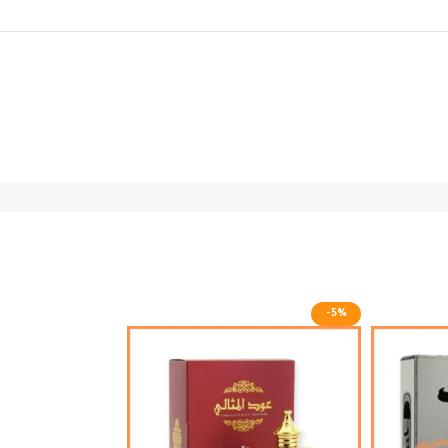
-8%
-5%