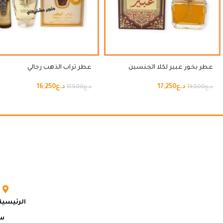
عطر بخور عبير لكلا الجنسين
عطر تراب الذهب رجالي
د.ع
17,250
د.ع
16,250
د.ع
19,500
د.ع
17,500
الرئيسية
سي