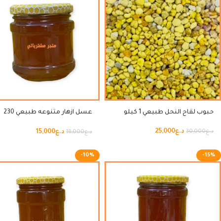
حبوب لقاح النحل طبيعي 1 كيلو
عسل ازهار متنوعه طبيعي 230
غرام
د.ع
25,000
د.ع
15,000
د.ع
30,000
د.ع
18,000
-10%
-15%