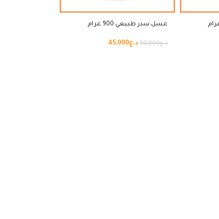
عسل سدر طبيعي 900 غرام
د.ع
45,000
د.ع
50,000