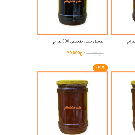
عسل جبلي طبيعي 900 غرام
د.ع
50,000
د.ع
55,000
-10%