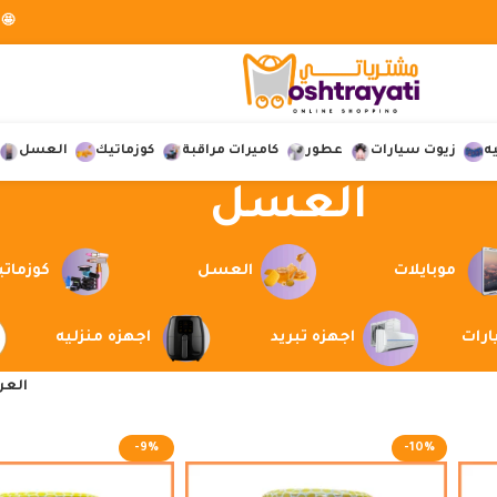
🤩 
ه
زيوت سيارات
عطور
كاميرات مراقبة
كوزماتيك
العسل
العسل
موبايلات
العسل
كوزمات
ارات
اجهزه تبريد
اجهزه منزليه
الع
-9%
-10%