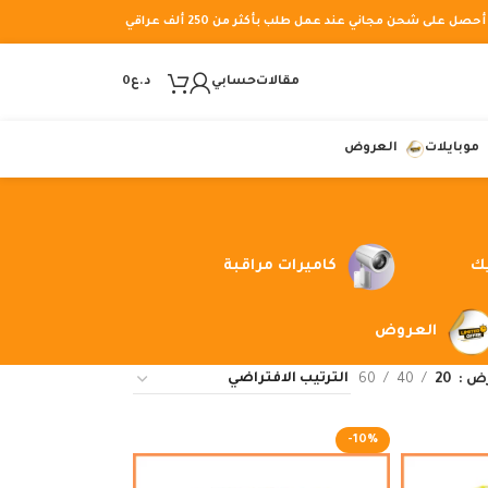
أحصل على شحن مجاني عند عمل طلب بأكثر من 250 ألف عراقي
مقالات
حسابي
د.ع
0
موبايلات
العروض
يك
كاميرات مراقبة
العروض
رض
20
40
60
-10%