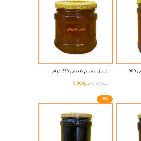
عسل ازهار متنوعه طبيعي 900
عسل برسيم طبيعي 230 غرام
د.ع
9,000
د.ع
10,000
-9%