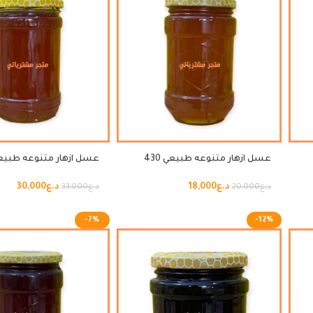
عسل ازهار متنوعه طبيعي 430
غرام
غرام
د.ع
18,000
د.ع
30,000
د.ع
20,000
د.ع
33,000
-7%
-12%