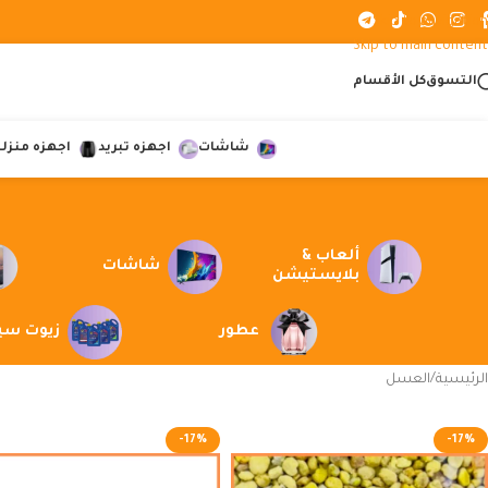
Skip to navigation
Skip to main content
التسوق
كل الأقسام
شاشات
اجهزه تبريد
اجهزه منزلي
ألعاب &
شاشات
بلايستيشن
عطور
زيوت سي
الرئيسية
العسل
-17%
-17%