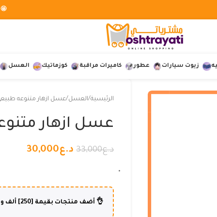
🤩 
ه
زيوت سيارات
عطور
كاميرات مراقبة
كوزماتيك
العسل
الرئيسية
العسل
عسل ازهار متنوعه طبيعي 900 غر
عسل ازهار متنوعه طبي
د.ع
30,000
د.ع
33,000
👌 أضف منتجات بقيمة [250] ألف و أكثر وإستفد من شحن مجاني لطلبك😍