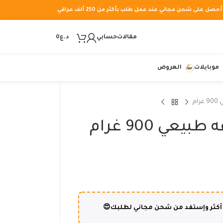
أحصل على شحن مجاني عند عمل طلب بأكثر من 250 ألف عراقي
مقالات
حسابي
د.ع
0
موبايلات
العروض
ام
عي 900 غرام