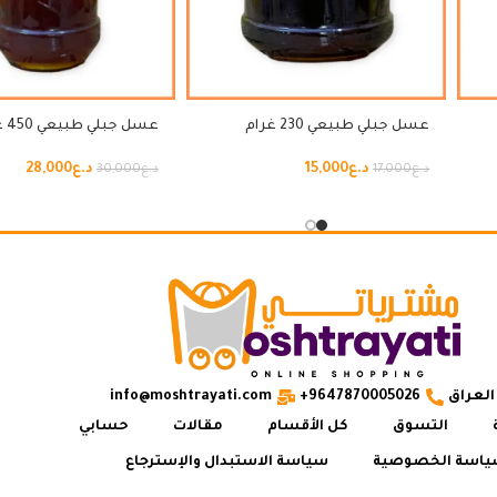
عسل جبلي طبيعي 230 غرام
عسل جبلي طبيعي 450 غرام
د.ع
15,000
د.ع
28,000
د.ع
17,000
د.ع
30,000
العراق
9647870005026+
info@moshtrayati.com
التسوق
كل الأقسام
مقالات
حسابي
اسة الخصوصية
سياسة الاستبدال والإسترجاع