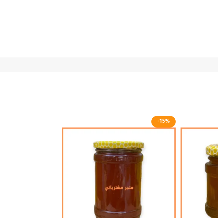
-13%
-15%