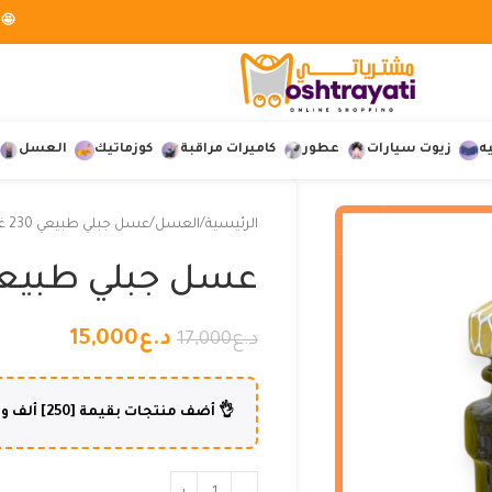
🤩 
ه
زيوت سيارات
عطور
كاميرات مراقبة
كوزماتيك
العسل
الرئيسية
العسل
عسل جبلي طبيعي 230 غرام
عسل جبلي طبيعي 230 غر
د.ع
15,000
د.ع
17,000
👌 أضف منتجات بقيمة [250] ألف و أكثر وإستفد من شحن مجاني لطلبك😍