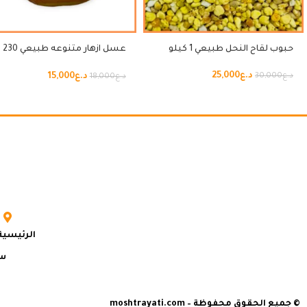
حبوب لقاح النحل طبيعي 1 كيلو
عسل ازهار متنوعه طبيعي 230
غرام
د.ع
25,000
د.ع
15,000
د.ع
30,000
د.ع
18,000
الرئيسية
سي
© جميع الحقوق محفوظة – moshtrayati.com