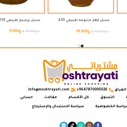
عسل ازهار متنوعه طبيعي 430
عسل برسيم طبيعي 230 غرام
غرام
د.ع
9,000
د.ع
18,000
د.ع
10,000
د.ع
20,000
العراق
9647870005026+
info@moshtrayati.com
التسوق
كل الأقسام
مقالات
حسابي
اسة الخصوصية
سياسة الاستبدال والإسترجاع