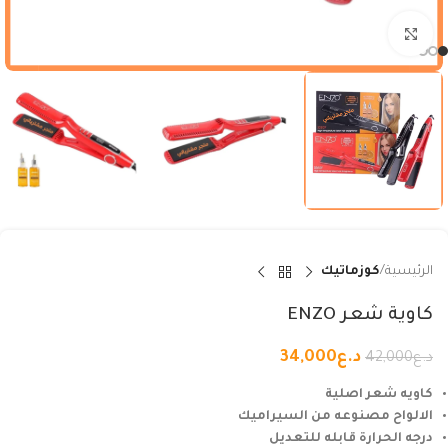
Click to enlarge
الرئيسية
كوزماتيك
كاوية شعر ENZO
د.ع
34,000
د.ع
42,000
كاويه شعر اصلية
الالواح مصنوعه من السيراميك
درجه الحرارة قابله للتعديل