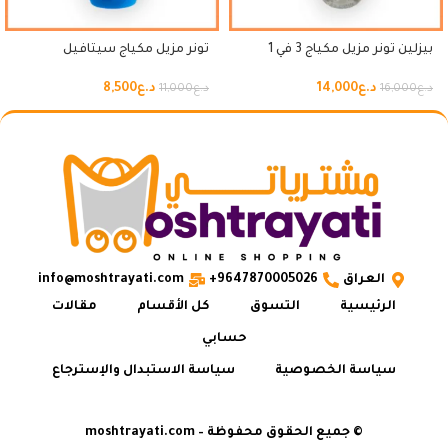
بيزلين تونر مزيل مكياج 3 في 1
تونر مزيل مكياج سيتافيل
د.ع
14,000
د.ع
8,500
د.ع
16,000
د.ع
11,000
العراق
9647870005026+
info@moshtrayati.com
الرئيسية
التسوق
كل الأقسام
مقالات
حسابي
سياسة الخصوصية
سياسة الاستبدال والإسترجاع
© جميع الحقوق محفوظة – moshtrayati.com