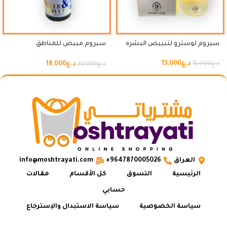
سيروم لوسترو لتبييض البشره
سيروم مبيض للمناطق
الحساسة
د.ع
13,000
د.ع
18,000
د.ع
15,000
د.ع
20,000
العراق
9647870005026+
info@moshtrayati.com
الرئيسية
التسوق
كل الأقسام
مقالات
حسابي
سياسة الخصوصية
سياسة الاستبدال والإسترجاع