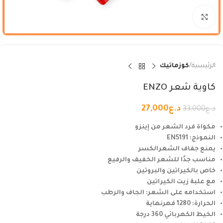
Click to enlarge
الرئيسية
كوزماتيك
كاوية شعر ENZO
د.ع
27,000
د.ع
33,000
مكواة فرد الشعر من إينزو
النموذج: EN5191
يمنع جفاف الشعرا
لكسر
مناسب جدًا للشعر الخفيف والرفيع
خاص بالكيراتين والبروتين
مع علبة زيت الكيراتين
استخدامه على الشعر: الجاف والرطب
الحرارة: 1280 فهرنهاية
الخيط الكهربائي 360 درجة