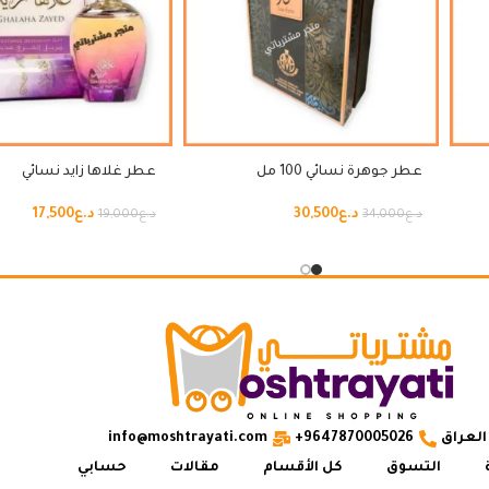
عطر جوهرة نسائي 100 مل
عطر غلاها زايد نسائي
د.ع
30,500
د.ع
17,500
د.ع
34,000
د.ع
19,000
العراق
9647870005026+
info@moshtrayati.com
التسوق
كل الأقسام
مقالات
حسابي