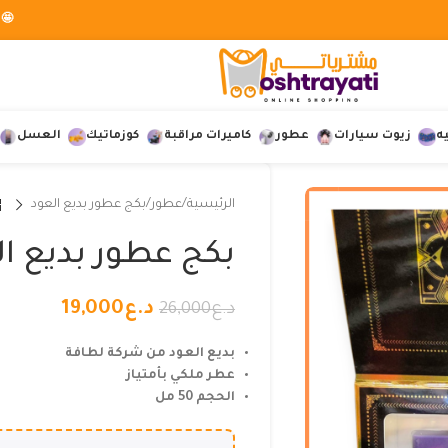
🤩 
ه
زيوت سيارات
عطور
كاميرات مراقبة
كوزماتيك
العسل
الرئيسية
عطور
بكج عطور بديع العود
بكج عطور بديع ال
د.ع
19,000
د.ع
26,000
بديع العود من شركة لطافة
عطر ملكي بأمتياز
الحجم 50 مل