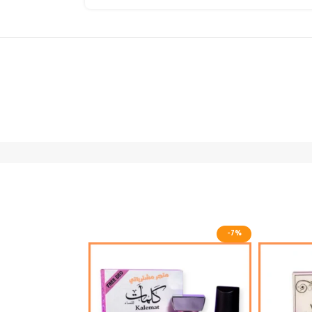
-4%
-7%