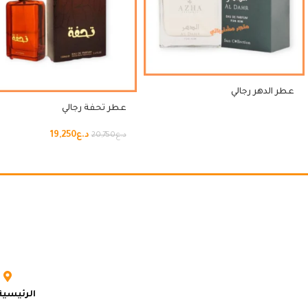
عطر الدهر رجالي
عطر تحفة رجالي
د.ع
19,250
د.ع
20,750
الرئيسية