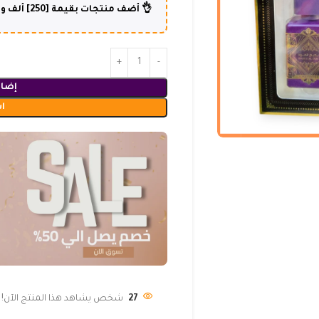
👌 أضف منتجات بقيمة [250] ألف و أكثر وإستفد من شحن مجاني لطلبك😍
إضاف
ا
27
شخص يشاهد هذا المنتج الآن!