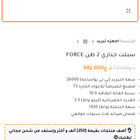
Click to enlarge
الرئيسية
اجهزه تبريد
سبلت جداري 2 طن FORCE
د.ع
682,000
د.ع
712,000
سعة التبريد (بي تي يو/ساعه) 26000
مصنع خصيصاً للأجواء الحاره T3
نسبة كفائة الطاقه 10.6
القدره الكهربائيه (كيلو واط) 3.5
سعة التدفئة (واط) 7655
ضمان صيانه ثلاث سنوات موقعي
👌 أضف منتجات بقيمة [250] ألف و أكثر وإستفد من شحن مجاني
لطلبك😍