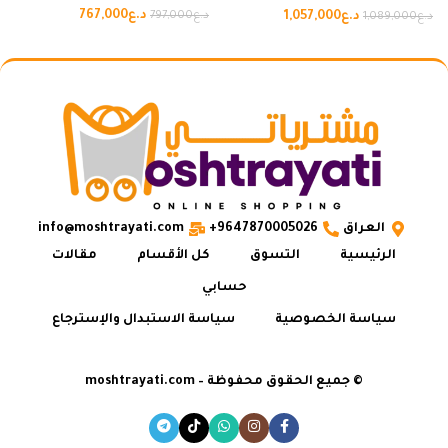
د.ع
767,000
د.ع
1,057,000
د.ع
797,000
د.ع
1,089,000
العراق
9647870005026+
info@moshtrayati.com
الرئيسية
التسوق
كل الأقسام
مقالات
حسابي
سياسة الخصوصية
سياسة الاستبدال والإسترجاع
© جميع الحقوق محفوظة – moshtrayati.com