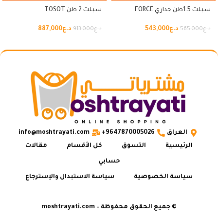
سبلت 1.5طن جداري FORCE
سبلت 2 طن TOSOT
د.ع
543,000
د.ع
887,000
د.ع
565,000
د.ع
913,000
العراق
9647870005026+
info@moshtrayati.com
الرئيسية
التسوق
كل الأقسام
مقالات
حسابي
سياسة الخصوصية
سياسة الاستبدال والإسترجاع
© جميع الحقوق محفوظة – moshtrayati.com