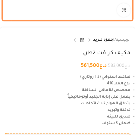
Click to enlarge
الرئيسية
اجهزه تبريد
مكيف كرافت 2طن
د.ع
561,500
د.ع
583,000
ضاغط استوائي (T3 روتاري)
نوع الغاز 410
مخصص للأماكن الساخنة
يعمل على إذابة الجليد أوتوماتيكياً
يتدفق الهواء ثلاث اتجاهات
تدفئة وتبريد
صديق للبيئة
ضمان 3 سنوات