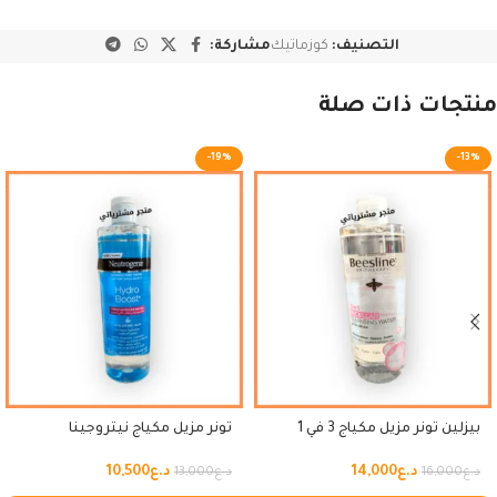
التصنيف:
كوزماتيك
مشاركة:
منتجات ذات صلة
-19%
-13%
بيزلين تونر مزيل مكياج 3 في 1
تونر مزيل مكياج نيتروجينا
د.ع
14,000
د.ع
10,500
د.ع
16,000
د.ع
13,000