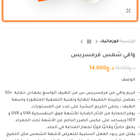
Click to enlarge
الرئيسية
كوزماتيك
واقي شمس فرمسريس
د.ع
14,000
د.ع
16,000
الوصف
كريم واقي من فرمسريس س من الطيف الواسع بمعادل حماية +50
بفضل تركيبته الخفيفة للغاية وتقنية التصفية المتطورة واسعة
الطيف ، يحمي الكريم البشرة على عدد من المستويات.
يوفر الحماية من الآثار الضارة للأشعة فوق البنفسجية UVA و UVB و
HEV ويساعد على عكس الضرر الناجم عن الأشعة تحت الحمراء.
يخلق حاجزًا وقائيًا قويًا لجهاز المناعة في الجلد.
يقلل من ردود الفعل السلبية للتعرض لأشعة الشمس مثل التهيج