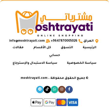
العراق
9647870005026+
info@moshtrayati.com
الرئيسية
التسوق
كل الأقسام
مقالات
حسابي
سياسة الخصوصية
سياسة الاستبدال والإسترجاع
© جميع الحقوق محفوظة – moshtrayati.com