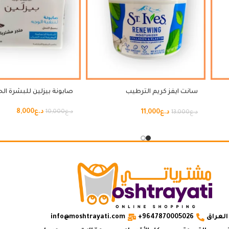
سانت ايفز كريم الترطيب
صابونة بيزلين للبشرة ا
بالكولاجين والبروتين
د.ع
8,000
د.ع
11,000
د.ع
10,000
د.ع
13,000
العراق
9647870005026+
info@moshtrayati.com