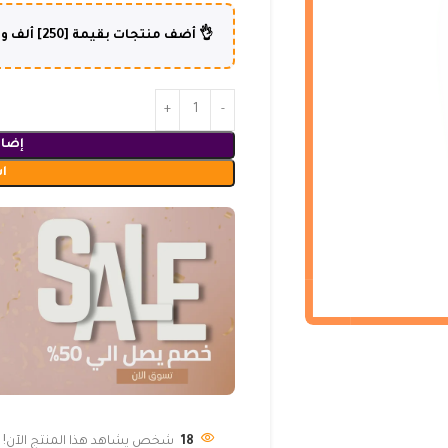
👌 أضف منتجات بقيمة [250] ألف و أكثر وإستفد من شحن مجاني لطلبك😍
إضاف
ا
18
شخص يشاهد هذا المنتج الآن!