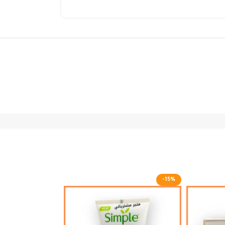
-18%
-15%