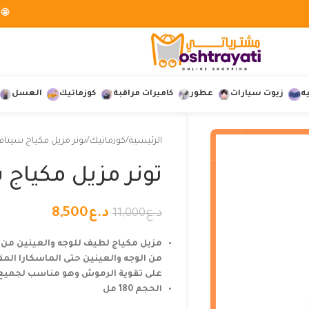
🤩 
ه
زيوت سيارات
عطور
كاميرات مراقبة
كوزماتيك
العسل
الرئيسية
كوزماتيك
تونر مزيل مكياج سيتاف
تونر مزيل مكياج 
د.ع
8,500
د.ع
11,000
مزيل مكياج لطيف للوجه والعينين من 
من الوجه والعينين حتى الماسكارا ال
على تقوية الرموش وهو مناسب لجميع أ
الحجم 180 مل