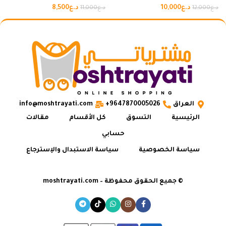
د.ع
10,000
د.ع
8,500
د.ع
12,000
د.ع
11,000
العراق
9647870005026+
info@moshtrayati.com
الرئيسية
التسوق
كل الأقسام
مقالات
حسابي
سياسة الخصوصية
سياسة الاستبدال والإسترجاع
© جميع الحقوق محفوظة – moshtrayati.com