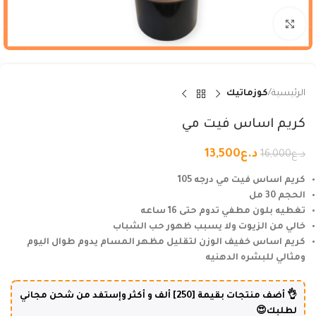
Click to enlarge
الرئيسية
كوزماتيك
كريم اساس فيت مي
د.ع
13,500
د.ع
16,000
كريم اساس فيت مي درجه 105
الحجم 30 مل
تغطيه بلون مطفي تدوم حتى 16 ساعه
خالي من الزيوت ولا يسبب ظهور حب الشباب
كريم اساس خفيف الوزن لتقليل مظهر المسام يدوم طوال اليوم
ومثالي للبشره الدهنيه
👌 أضف منتجات بقيمة [250] ألف و أكثر وإستفد من شحن مجاني
لطلبك😍