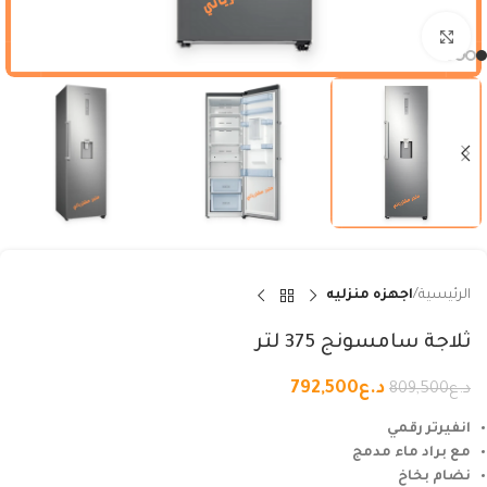
Click to enlarge
الرئيسية
اجهزه منزليه
ثلاجة سامسونج 375 لتر
د.ع
792,500
د.ع
809,500
انفيرتر رقمي
مع براد ماء مدمج
نضام بخاخ