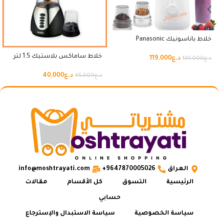
خلاط باناسونيك Panasonic
خلاط ساماكس بلاستيك 1.5 لتر
د.ع
119,000
د.ع
130,000
د.ع
40,000
د.ع
45,000
العراق
9647870005026+
info@moshtrayati.com
الرئيسية
التسوق
كل الأقسام
مقالات
حسابي
سياسة الخصوصية
سياسة الاستبدال والإسترجاع