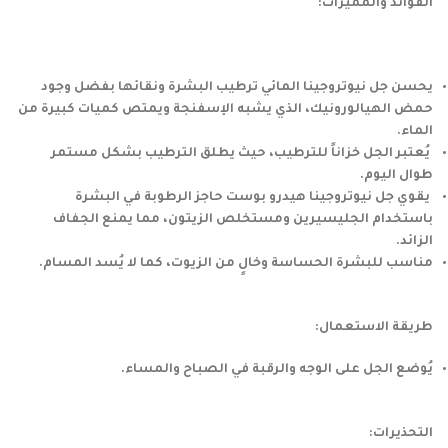
الفوائد والمميزات:
يحسن جل نيوتروجينا المائي ترطيب البشرة ونقائها بفضل وجود
حمض الهيالورونيك، الذي يشبه الإسفنجة ويمتص كميات كبيرة من
الماء.
يُعتبر الجل خزاناً للترطيب، حيث يطلق الترطيب بشكل مستمر
طوال اليوم.
يقوي جل نيوتروجينا هيدرو بوست حاجز الرطوبة في البشرة
باستخدام الجليسيرين ومستخلص الزيتون، مما يمنع الجفاف
الزائد.
مناسب للبشرة الحساسة وخالٍ من الزيوت، كما لا يُسد المسام.
طريقة الاستعمال:
يُوضع الجل على الوجه والرقبة في الصباح والمساء.
التحذيرات: