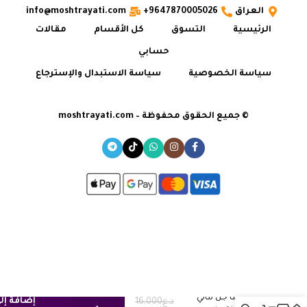
العراق
9647870005026+
info@moshtrayati.com
الرئيسية
التسوق
كل الأقسام
مقالات
حسابي
سياسة الخصوصية
سياسة الاستبدال والإسترجاع
© جميع الحقوق محفوظة – moshtrayati.com
نتروجينا جل مائي
إضافة إل
د.ع
16,000