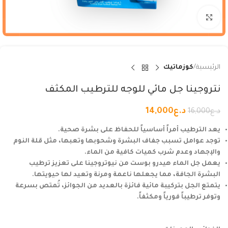
Click to enlarge
الرئيسية
كوزماتيك
نتروجينا جل مائي للوجه للترطيب المكثف
د.ع
14,000
د.ع
16,000
يعد الترطيب أمراً أساسياً للحفاظ على بشرة صحية.
توجد عوامل تسبب جفاف البشرة وشحوبها وتعبها، مثل قلة النوم
والإجهاد وعدم شرب كميات كافية من الماء.
يعمل جل الماء هيدرو بوست من نيوتروجينا على تعزيز ترطيب
البشرة الجافة، مما يجعلها ناعمة ومرنة وتعيد لها حيويتها.
يتمتع الجل بتركيبة مائية فائزة بالعديد من الجوائز، تُمتص بسرعة
وتوفر ترطيباً فورياً ومكثفاً.