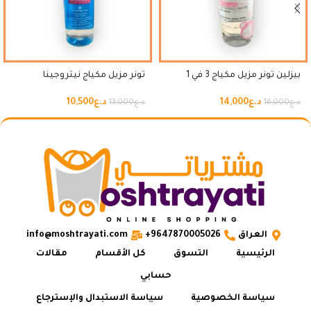
بيزلين تونر مزيل مكياج 3 في 1
تونر مزيل مكياج نيتروجينا
د.ع
14,000
د.ع
10,500
د.ع
16,000
د.ع
13,000
العراق
9647870005026+
info@moshtrayati.com
الرئيسية
التسوق
كل الأقسام
مقالات
حسابي
سياسة الخصوصية
سياسة الاستبدال والإسترجاع