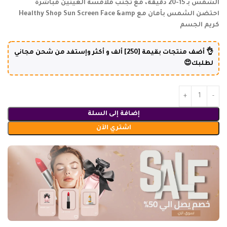
الشمس بـ 15-20 دقيقة، مع تجنب ملامسة العينين مباشرة
احتضن الشمس بأمان مع Healthy Shop Sun Screen Face &amp
كريم الجسم
👌 أضف منتجات بقيمة [250] ألف و أكثر وإستفد من شحن مجاني
لطلبك😍
إضافة إلى السلة
اشتري الآن