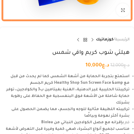
Click to enlarge
الرئيسية
كوزماتيك
هيلثي شوب كريم واقي شمس
د.ع
10,000
د.ع
12,000
استمتع بتجربة الحماية من أشعة الشمس كما لم يحدث من قبل
مع Healthy Shop Sun Screen Face &amp كريم الجسم
تركيبتنا الحليبية غير الدهنية، الغنية بفيتامين ب3 والكولاجين، توفر
حماية شاملة من الأشعة فوق البنفسجية مع الحفاظ على رطوبة
بشرتك
تركيبته اللطيفة مثالية للوجه والجسم، مما يضمن الحصول على
بشرة أكثر نعومة وبياضًا
قم
بإقرانه مع مصل الكولاجين النباتي من Biolea
مناسب لجميع أنواع البشرة، ضعي كمية وفيرة قبل التعرض لأشعة