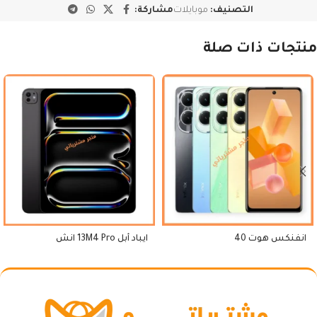
التصنيف:
موبايلات
مشاركة:
منتجات ذات صلة
انفنكس هوت 40
ايباد أبل 13M4 Pro انش