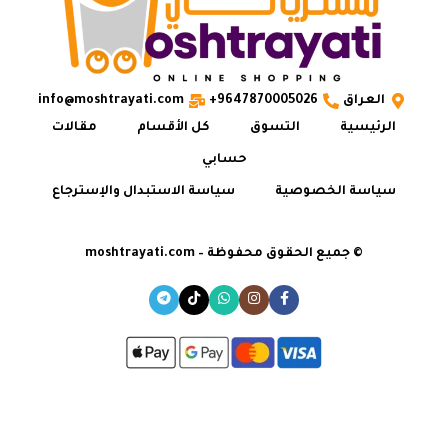
العراق
9647870005026+
info@moshtrayati.com
الرئيسية
التسوق
كل الأقسام
مقالات
حسابي
سياسة الخصوصية
سياسة الاستبدال والإسترجاع
© جميع الحقوق محفوظة – moshtrayati.com