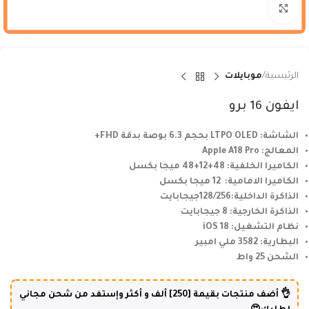
Click to enlarge
الرئيسية
موبايلات
ايفون 16 برو
الشاشة: LTPO OLED بحجم 6.3 بوصة بدقة FHD+
المعالج: Apple A18 Pro
الكاميرا الخلفية: 48+12+48 ميجا بكسل
الكاميرا الامامية: 12 ميجا بكسل
الذاكرة الداخلية:128/256جيجابايت
الذاكرة الخارجية: 8 جيجابايت
نظام التشغيل: iOS 18
البطارية: 3582 ملي امبير
الشحن 25 واط
👌 أضف منتجات بقيمة [250] ألف و أكثر وإستفد من شحن مجاني