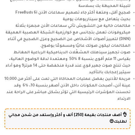
للبيئة المحيطة بك بسلاسة
ضجيج أقل، ومتعة أكثر
جاء تصميم سماعات الأذن FreeBuds 6i
بحيث يتعامل مع سيناريوهات يومية
مكالمات خالية من التشويش
تأتي سماعات الأذن مجهزة بثلاثة
ميكروفونات تعمل بتجانس مع خوارزمية الشبكة العصبية العميقة
(DNN) لتمييز أصوات الأشخاص عن الضجيج وعزل الضجيج في أثناء
المكالمات ليكون صوتك عاليًا ومسموعًا بوضوح.
صوت تجهيز سيذهلك
المشغّلات الديناميكية الرباعية المغانط
بقياس 11 ملم أقوى بنسبة ‎ 50% ‎8 ومعتمدة لدقة الوضوح العالية،
حيث تنتج صوت جهير قوي عند قدرة منخفضة حتى 14 هرتز9 وهو أداء
سيثير إعجابك بالتأكيد
مريحة للأذنين
بفضل عمليات المحاكاة التي تمت على أكثر من 10,000
عينة أذن، أصبحت المكونات داخل الأذن أصغر بنسبة ‎ 6% ‎،10 وقد
تحسنت المؤشرات الرئيسية التي تؤثر بشكل مباشر على الراحة عند
الارتداء
👌 أضف منتجات بقيمة [250] ألف و أكثر وإستفد من شحن مجاني
لطلبك😍