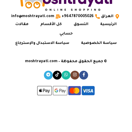
العراق
9647870005026+
info@moshtrayati.com
الرئيسية
التسوق
كل الأقسام
مقالات
حسابي
سياسة الخصوصية
سياسة الاستبدال والإسترجاع
© جميع الحقوق محفوظة – moshtrayati.com