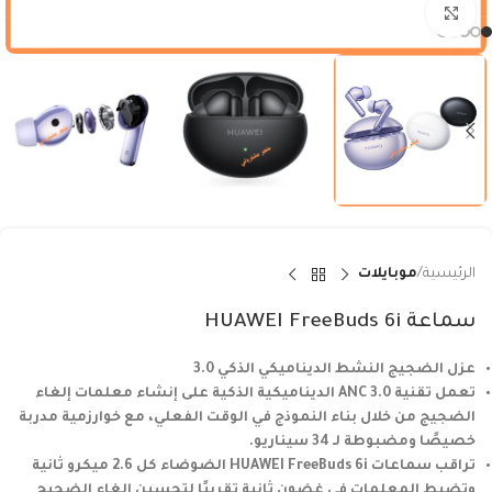
Click to enlarge
الرئيسية
موبايلات
سماعة HUAWEI FreeBuds 6i
عزل الضجيج النشط الديناميكي الذكي 3.0
تعمل تقنية ANC 3.0 الديناميكية الذكية على إنشاء معلمات إلغاء
الضجيج من خلال بناء النموذج في الوقت الفعلي، مع خوارزمية مدربة
خصيصًا ومضبوطة لـ 34 سيناريو.
تراقب سماعات HUAWEI FreeBuds 6i الضوضاء كل 2.6 ميكرو ثانية
وتضبط المعلمات في غضون ثانية تقريبًا لتحسين إلغاء الضجيج