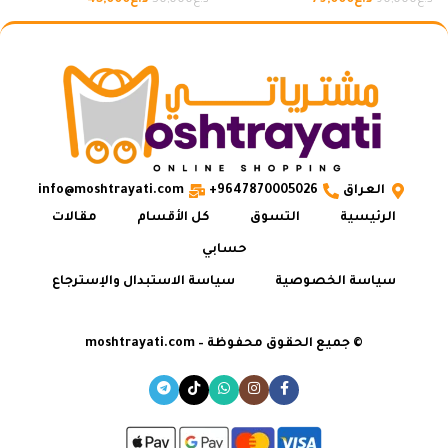
د.ع
79,000
د.ع
45,000
د.ع
90,000
د.ع
50,000
العراق
9647870005026+
info@moshtrayati.com
الرئيسية
التسوق
كل الأقسام
مقالات
حسابي
سياسة الخصوصية
سياسة الاستبدال والإسترجاع
© جميع الحقوق محفوظة – moshtrayati.com