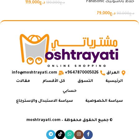
خلاط باناسونيك Panasonic
د.ع
119,000
د.ع
130,000
د.ع
79,000
د.ع
90,000
العراق
9647870005026+
info@moshtrayati.com
الرئيسية
التسوق
كل الأقسام
مقالات
حسابي
سياسة الخصوصية
سياسة الاستبدال والإسترجاع
© جميع الحقوق محفوظة – moshtrayati.com