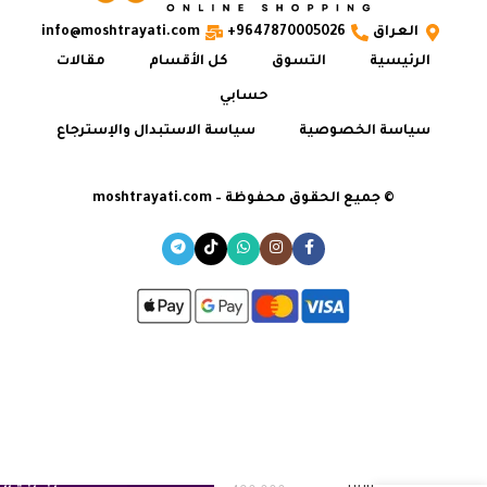
العراق
9647870005026+
info@moshtrayati.com
الرئيسية
التسوق
كل الأقسام
مقالات
حسابي
سياسة الخصوصية
سياسة الاستبدال والإسترجاع
© جميع الحقوق محفوظة – moshtrayati.com
طباخ هايفر