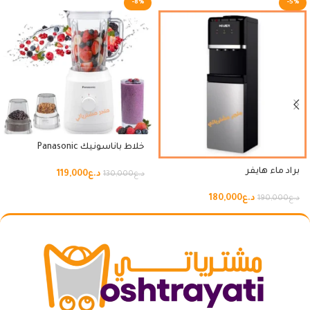
-8%
-5%
خلاط باناسونيك Panasonic
براد ماء هايفر
د.ع
119,000
د.ع
130,000
د.ع
180,000
د.ع
190,000