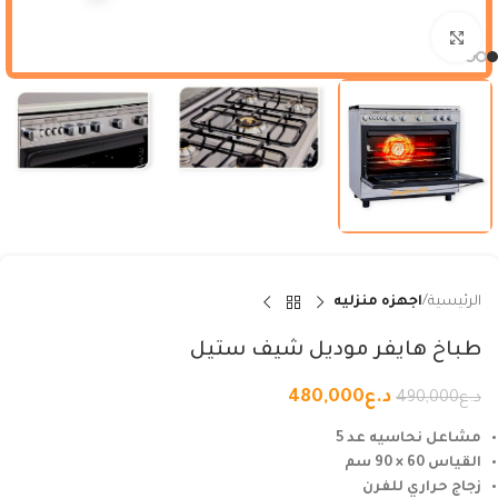
Click to enlarge
الرئيسية
اجهزه منزليه
طباخ هايفر موديل شيف ستيل
د.ع
480,000
د.ع
490,000
مشاعل نحاسيه عد 5
القياس 60 × 90 سم
زجاج حراري للفرن