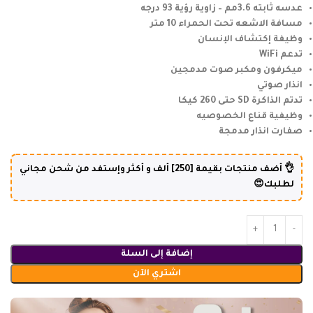
عدسه ثابته 3.6مم – زاوية رؤية 93 درجه
مسافة الاشعه تحت الحمراء 10 متر
وظيفة إكتشاف الإنسان
تدعم WiFi
ميكرفون ومكبر صوت مدمجين
انذار صوتي
تدتم الذاكرة SD حتى 260 كيكا
وظيفية قناع الخصوصيه
صفارت انذار مدمجة
👌 أضف منتجات بقيمة [250] ألف و أكثر وإستفد من شحن مجاني
لطلبك😍
إضافة إلى السلة
اشتري الآن