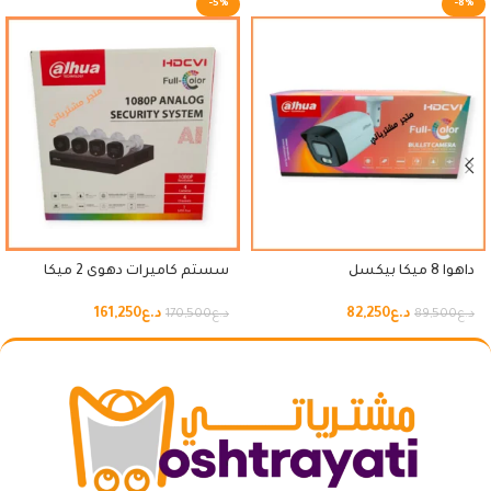
-5%
-8%
داهوا 8 ميكا بيكسل
سستم كاميرات دهوى 2 ميكا
د.ع
82,250
د.ع
161,250
د.ع
89,500
د.ع
170,500