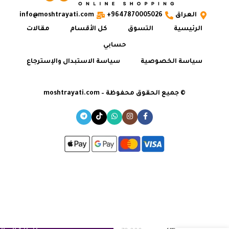
العراق
9647870005026+
info@moshtrayati.com
الرئيسية
التسوق
كل الأقسام
مقالات
حسابي
سياسة الخصوصية
سياسة الاستبدال والإسترجاع
© جميع الحقوق محفوظة – moshtrayati.com
كامير 2MP