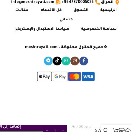
العراق
9647870005026+
info@moshtrayati.com
الرئيسية
التسوق
كل الأقسام
مقالات
حسابي
سياسة الخصوصية
سياسة الاستبدال والإسترجاع
© جميع الحقوق محفوظة – moshtrayati.com
بلاي
إضافة إلى ا
د.ع
760,000
ستيشن 5