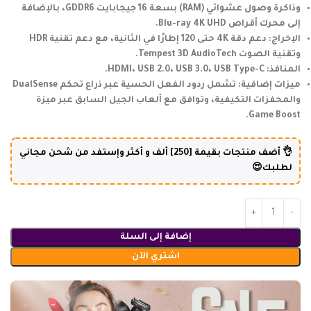
وذاكرة وصول عشوائي (RAM) بسعة 16 جيجابايت GDDR6، بالإضافة
إلى محرك أقراص Blu-ray 4K UHD.
الإخراج: دعم دقة 4K حتى 120 إطارًا في الثانية، مع دعم تقنية HDR
وتقنية الصوت Tempest 3D AudioTech.
المنافذ: HDMI، USB 2.0، USB 3.0، USB Type-C.
ميزات إضافية: تشمل ردود الفعل الحسية عبر ذراع تحكم DualSense
والمحفزات التكيفية، وتوافق مع ألعاب الجيل السابق عبر ميزة
Game Boost.
👌 أضف منتجات بقيمة [250] ألف و أكثر وإستفد من شحن مجاني
لطلبك😍
إضافة إلى السلة
اشتري الآن