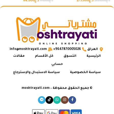
د.ع
275,000
د.ع
64,000
د.ع
285,000
د.ع
77,000
العراق
9647870005026+
info@moshtrayati.com
الرئيسية
التسوق
كل الأقسام
مقالات
حسابي
سياسة الخصوصية
سياسة الاستبدال والإسترجاع
© جميع الحقوق محفوظة – moshtrayati.com