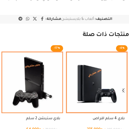
التصنيف:
ألعاب & بلايستيشن
مشاركة:
منتجات ذات صلة
-17%
-4%
بلاي 4 سلم اقراص
بلاي ستيشن 2 سلم