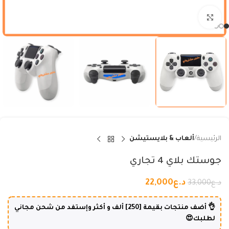
Click to enlarge
الرئيسية
ألعاب & بلايستيشن
جوستك بلاي 4 تجاري
د.ع
22,000
د.ع
33,000
👌 أضف منتجات بقيمة [250] ألف و أكثر وإستفد من شحن مجاني
لطلبك😍