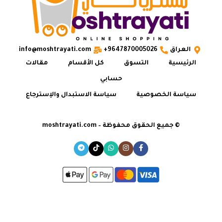
العراق
9647870005026+
info@moshtrayati.com
الرئيسية
التسوق
كل الأقسام
مقالات
حسابي
سياسة الخصوصية
سياسة الاستبدال والإسترجاع
© جميع الحقوق محفوظة – moshtrayati.com