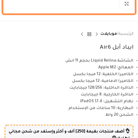
Click to enlarge
الرئيسية
موبايلات
ايباد أبل Air6
الشاشة:Liquid Retina بحجم 11 انش
المعالج: Apple M2
الكاميرا الخلفية: 12 ميجا بكسل
الكاميرا الامامية: 12 ميجا بكسل
الذاكرة الداخلية: 128/256 جيجابايت
الذاكرة الخارجية: 8 جيجابايت
نظام التشغيل: iPadOS 17.4
البطارية: 10 ساعات من الإستخدام
الشحن 20 واط
👌 أضف منتجات بقيمة [250] ألف و أكثر وإستفد من شحن مجاني